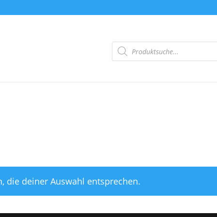
Products
search
Products
search
, die deiner Auswahl entsprechen.