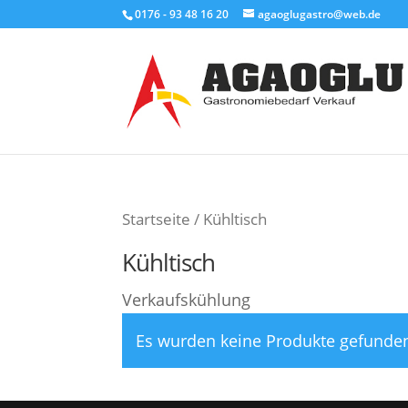
0176 - 93 48 16 20
agaoglugastro@web.de
Startseite
/ Kühltisch
Kühltisch
Verkaufskühlung
Es wurden keine Produkte gefunden