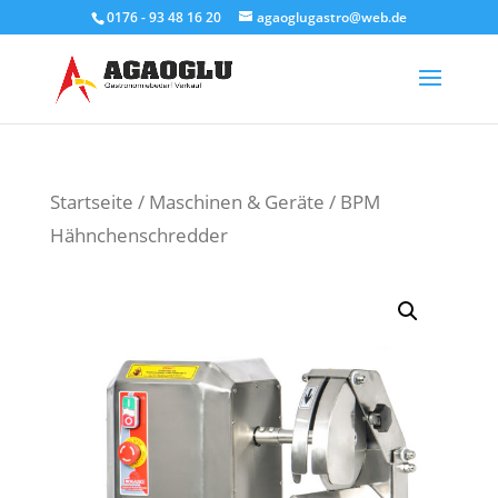
0176 - 93 48 16 20
agaoglugastro@web.de
Products
search
Startseite
/
Maschinen & Geräte
/ BPM
Hähnchenschredder