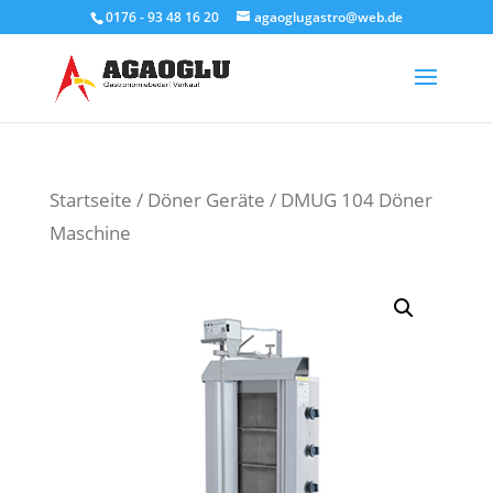
0176 - 93 48 16 20
agaoglugastro@web.de
Products
search
Startseite
/
Döner Geräte
/ DMUG 104 Döner
Maschine