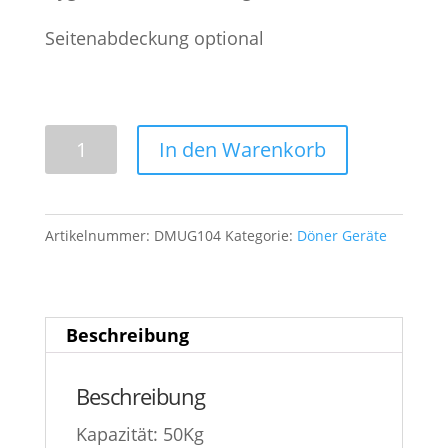
Seitenabdeckung optional
DMUG
In den Warenkorb
104
Döner
Maschine
Artikelnummer:
DMUG104
Kategorie:
Döner Geräte
Menge
Beschreibung
Beschreibung
Kapazität: 50Kg