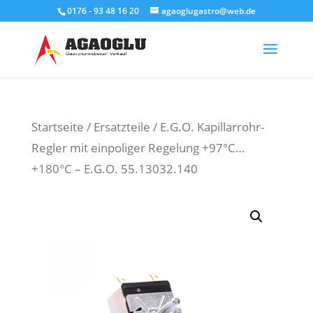
0176 - 93 48 16 20
agaoglugastro@web.de
Products
search
Startseite
/
Ersatzteile
/ E.G.O. Kapillarrohr-
Regler mit einpoliger Regelung +97°C…
+180°C – E.G.O. 55.13032.140