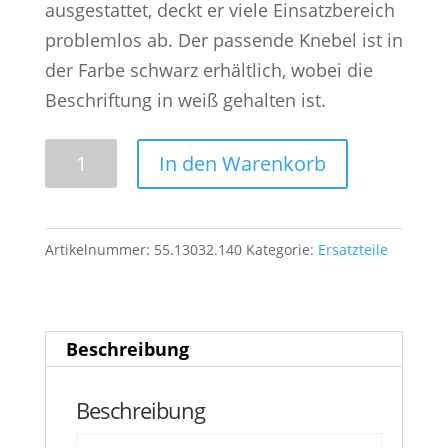
ausgestattet, deckt er viele Einsatzbereich
problemlos ab. Der passende Knebel ist in
der Farbe schwarz erhältlich, wobei die
Beschriftung in weiß gehalten ist.
E.G.O.
In den Warenkorb
Kapillarrohr-
Regler
mit
Artikelnummer:
55.13032.140
Kategorie:
Ersatzteile
einpoliger
Regelung
+97°C...+180°C
Beschreibung
-
E.G.O.
Beschreibung
55.13032.140