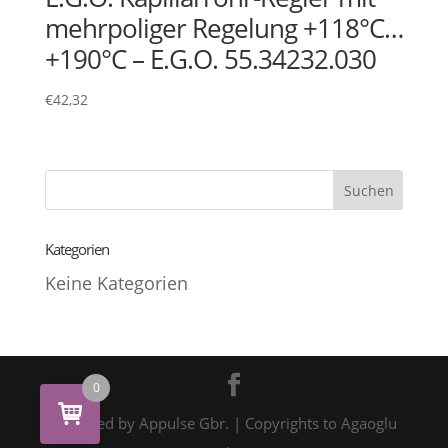
mehrpoliger Regelung +118°C…
+190°C – E.G.O. 55.34232.030
€
42,32
Kategorien
Keine Kategorien
0
Designed by Appulse Gbr. | Copyrights to Agaoglu