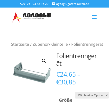
0176 - 93 48 16 20
agaoglugastro@web.de
Products
search
Startseite
/
Zubehör/Kleinteile
/ Folientrenngerät
Folientrennger
ät
€
24,65
–
€
30,85
Größe