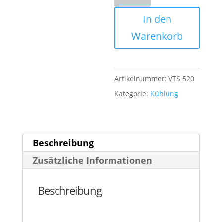
520
In den
Vertikale
Kühlschränke
Warenkorb
1
Tür
733-
Artikelnummer:
VTS 520
765
Kategorie:
Kühlung
Watt
Menge
Beschreibung
Zusätzliche Informationen
Beschreibung