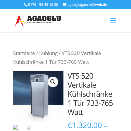
0176 - 93 48 16 20
agaoglugastro@web.de
Products
search
Startseite
/
Kühlung
/ VTS 520 Vertikale
Kühlschränke 1 Tür 733-765 Watt
VTS 520
Vertikale
Kühlschränke
1 Tür 733-765
Watt
€
1.320,00
–