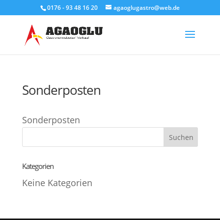
0176 - 93 48 16 20
agaoglugastro@web.de
Products
search
Sonderposten
Sonderposten
Kategorien
Keine Kategorien