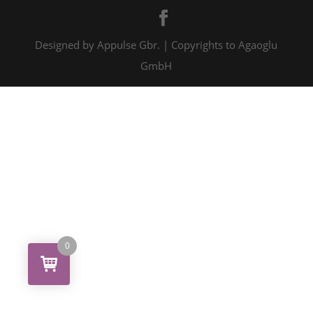
Designed by Appulse Gbr. | Copyrights to Agaoglu
GmbH
0