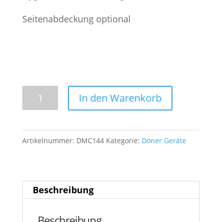
Seitenabdeckung optional
DMC
In den Warenkorb
144
Döner
Maschine
Artikelnummer:
DMC144
Kategorie:
Döner Geräte
Menge
Beschreibung
Beschreibung