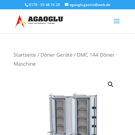
0176 - 93 48 16 20
agaoglugastro@web.de
Products
search
Startseite
/
Döner Geräte
/ DMC 144 Döner
Maschine