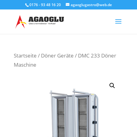
0176 - 93 48 16 20
agaoglugastro@web.de
Products
search
Startseite
/
Döner Geräte
/ DMC 233 Döner
Maschine