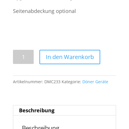
Seitenabdeckung optional
DMC
In den Warenkorb
233
Döner
Maschine
Artikelnummer:
DMC233
Kategorie:
Döner Geräte
Menge
Beschreibung
Beschreibung