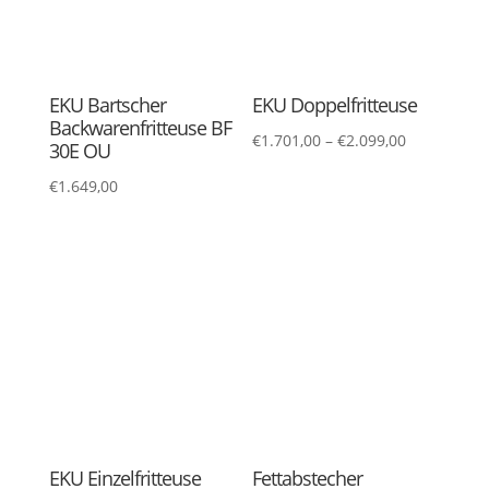
Fleischklopfer Alu
Folienabroller CNS
285mm
30cm
€
18,95
€
72,30