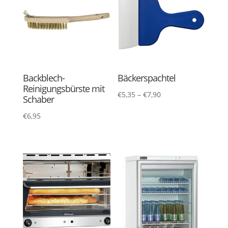
Backblech-
Bäckerspachtel
Reinigungsbürste mit
€
5,35
–
€
7,90
Schaber
€
6,95