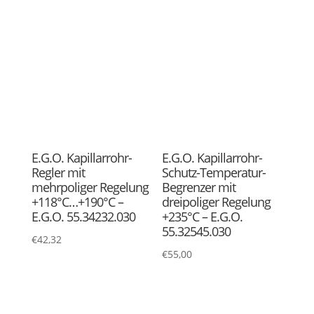
E.G.O. Rohrheizkörper
EKU Bartscher
(Gyrosgrill) 203x94mm
Backwarenfritteuse BF
mit 1500Watt – E.G.O.
30E
20.40827.020
€
1.179,00
€
59,99