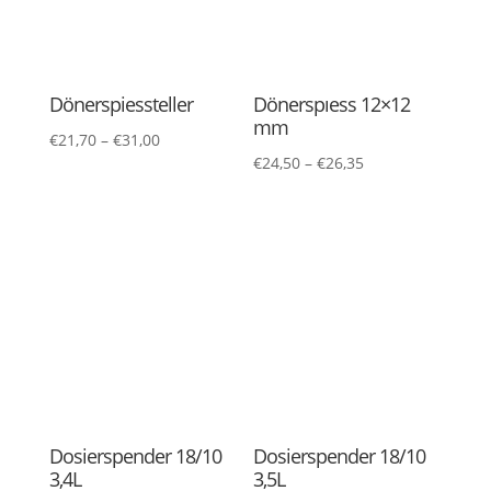
E.G.O. Kapillarrohr-
E.G.O. Kapillarrohr-
Regler mit einpoliger
Regler mit einpoliger
Regelung +63°C…
Regelung +97°C…
+322°C – E.G.O.
+180°C – E.G.O.
55.19062.800
55.13032.140
€
15,99
€
16,34