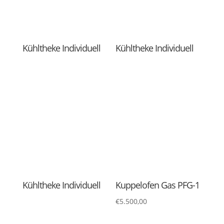
Kuppelofen GAS PFG-2
M002 Set Top Gas
Hähnchen Grills
€
6.200,00
Verschiedene Modelle
€
800,00