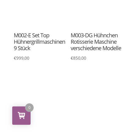
M077-K4 Kohle Döner
Marmeladen-/Parmes
Maschine 4 Brenner
andose
€
999,00
€
9,95
0