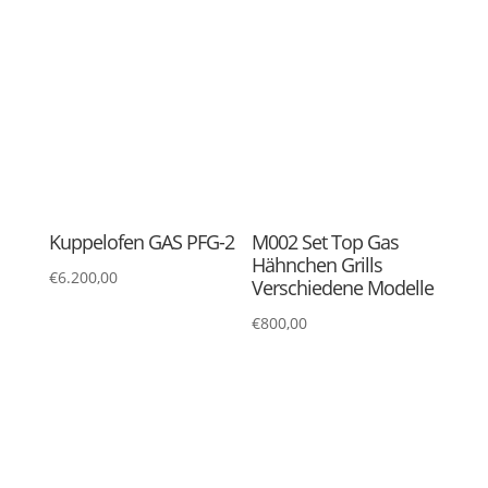
M002-E Set Top
M003-DG Hühnchen
Hühnergrillmaschinen
Rotisserie Maschine
9 Stück
verschiedene Modelle
€
999,00
€
850,00
M015-2.6 Gasherd
M018 Gasbetriebene
Stock Pot Ranges
€
999,00
€
999,00