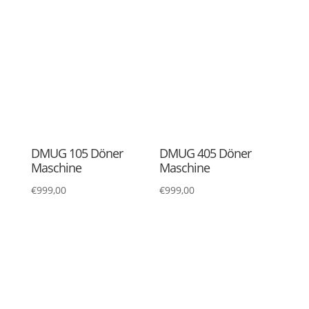
Dönerspiessteller
Dönerspıess 12×12
mm
€
21,70
–
€
31,00
€
24,50
–
€
26,35
Dosierspender 18/10
Dosierspender 18/10
3,4L
3,5L
€
98,50
€
145,00