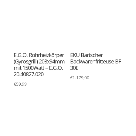
EKU Bartscher
EKU Doppelfritteuse
Backwarenfritteuse BF
€
1.701,00
–
€
2.099,00
30E OU
€
1.649,00
EKU Einzelfritteuse
Fettabstecher
€
1.247,00
–
€
1.469,00
€
9,95