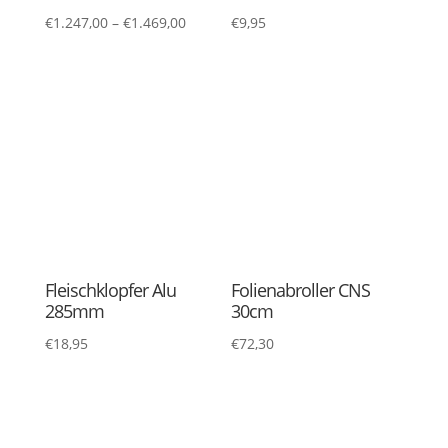
Folientrenngerät
Geflügelschere
Softgriff
€
24,65
–
€
30,85
€
10,85
Geflügelschere
Gewürzstreuer INOX
Verchromt
mit Schraubdeckel