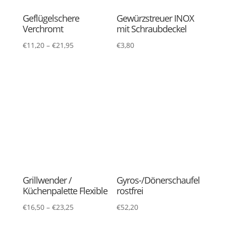
Hackbeil 19,5 cm
Hackbeil 7″
€
58,80
€
40,60