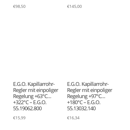
E.G.O. Kapillarrohr-
E.G.O. Kapillarrohr-
Regler mit
Schutz-Temperatur-
mehrpoliger Regelung
Begrenzer mit
+118°C…+190°C –
dreipoliger Regelung
E.G.O. 55.34232.030
+235°C – E.G.O.
55.32545.030
€
42,32
€
55,00