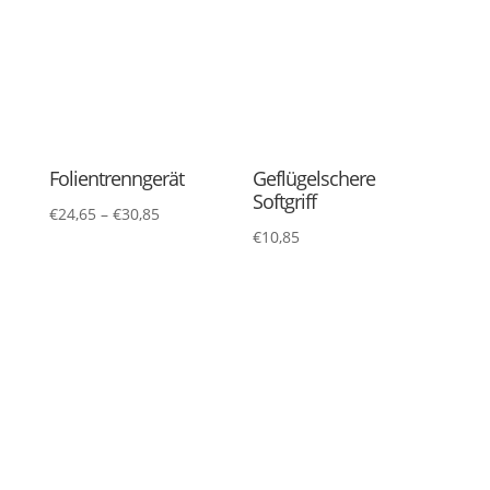
€
11,20
–
€
21,95
€
3,80
Grillwender /
Gyros-/Dönerschaufel
Küchenpalette Flexible
rostfrei
€
16,50
–
€
23,25
€
52,20