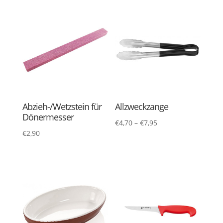
Abzieh-/Wetzstein für
Allzweckzange
Dönermesser
€
4,70
–
€
7,95
€
2,90