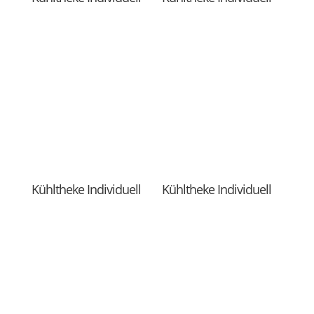
Kühltheke Individuell
Kühltheke Individuell
Kühltheke Individuell
Kuppelofen Gas PFG-1
€
5.500,00