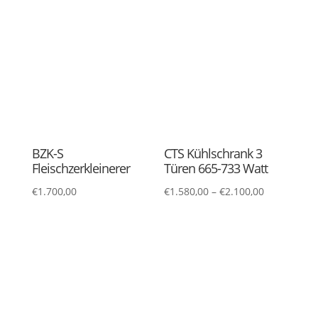
BZK-S
CTS Kühlschrank 3
Fleischzerkleinerer
Türen 665-733 Watt
€
1.700,00
€
1.580,00
–
€
2.100,00
deckel für Teigbehälter
DMC 103 Döner
Maschine
€
13,15
€
600,00
DMC 104 Döner
DMC 104 Döner
Maschine
Maschine GOLD
€
600,00
€
850,00